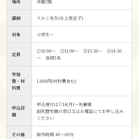
場所
洋館2階
講師
りかこ先生(水上里圭子)
対象
小学生〜
①10:00～ ②11:00～ ③13:30～ ④14:30
定員
～ 各回5名
参加
費・材
1,000円(材料費含む)
料費
申込受付は7/14(月)～先着順
申込詳
田尻歴史館の窓口又はお電話にてお申し込み
細
ください
その他
制作時間 40〜60分