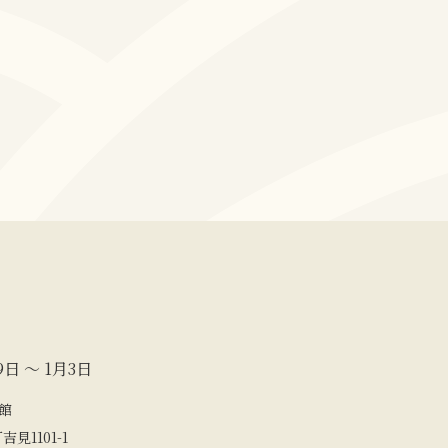
9日 ～ 1月3日
館
見1101-1