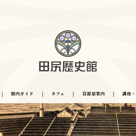
|
館内ガイド
|
カフェ
|
貸部屋案内
|
講座