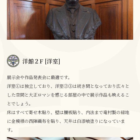
洋館２F [洋室]
展示会や作品発表会に最適です。
洋室①は独立しており、洋室②③は続き間となっており広々と
した空間と大正ロマンを感じる部屋の中で展示作品も映えるこ
とでしょう。
床はすべて寄せ木貼り、壁は腰板貼り、内法まで竜村製の緑地
に金模様の西陣織布を貼り、天井は白漆喰塗りになっていま
す。