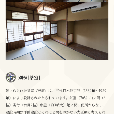
別棟[茶室]
離に作られた茶室『芳庵』は、三代目木津宗詮（1862年～1939
年）により設計されたとされています。茶室（7帖）扣ノ間（6
帖）寄付（台目2帖）水屋（約3帖大）蛸ノ間、便所からなり、
建設時期は洋館建設とそれほど間をおかない大正期と考えられ